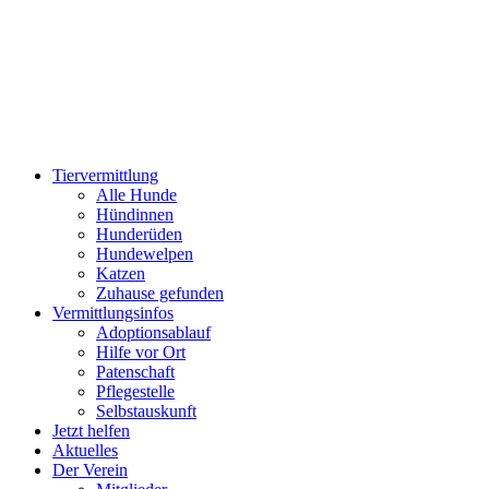
Zum
Inhalt
wechseln
Tiervermittlung
Alle Hunde
Hündinnen
Hunderüden
Hundewelpen
Katzen
Zuhause gefunden
Vermittlungsinfos
Adoptionsablauf
Hilfe vor Ort
Patenschaft
Pflegestelle
Selbstauskunft
Jetzt helfen
Aktuelles
Der Verein