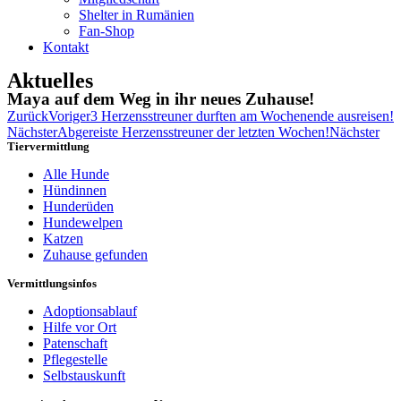
Shelter in Rumänien
Fan-Shop
Kontakt
Aktuelles
Maya auf dem Weg in ihr neues Zuhause!
Zurück
Voriger
3 Herzensstreuner durften am Wochenende ausreisen!
Nächster
Abgereiste Herzensstreuner der letzten Wochen!
Nächster
Tiervermittlung
Alle Hunde
Hündinnen
Hunderüden
Hundewelpen
Katzen
Zuhause gefunden
Vermittlungsinfos
Adoptionsablauf
Hilfe vor Ort
Patenschaft
Pflegestelle
Selbstauskunft