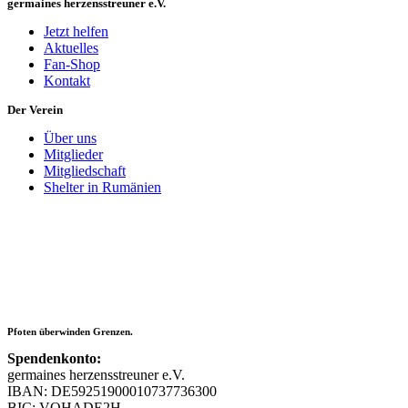
germaines herzensstreuner e.V.
Jetzt helfen
Aktuelles
Fan-Shop
Kontakt
Der Verein
Über uns
Mitglieder
Mitgliedschaft
Shelter in Rumänien
Pfoten überwinden Grenzen.
Spendenkonto:
germaines herzensstreuner e.V.
IBAN: DE59251900010737736300
BIC: VOHADE2H