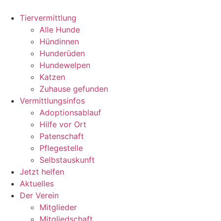
Zum
Inhalt
Tiervermittlung
wechseln
Alle Hunde
Hündinnen
Hunderüden
Hundewelpen
Katzen
Zuhause gefunden
Vermittlungsinfos
Adoptionsablauf
Hilfe vor Ort
Patenschaft
Pflegestelle
Selbstauskunft
Jetzt helfen
Aktuelles
Der Verein
Mitglieder
Mitgliedschaft