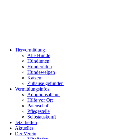
Zum
Inhalt
wechseln
Tiervermittlung
Alle Hunde
Hündinnen
Hunderüden
Hundewelpen
Katzen
Zuhause gefunden
Vermittlungsinfos
Adoptionsablauf
Hilfe vor Ort
Patenschaft
Pflegestelle
Selbstauskunft
Jetzt helfen
Aktuelles
Der Verein