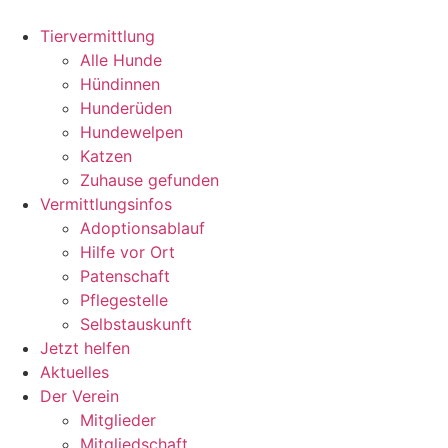
Zum
Inhalt
Tiervermittlung
wechseln
Alle Hunde
Hündinnen
Hunderüden
Hundewelpen
Katzen
Zuhause gefunden
Vermittlungsinfos
Adoptionsablauf
Hilfe vor Ort
Patenschaft
Pflegestelle
Selbstauskunft
Jetzt helfen
Aktuelles
Der Verein
Mitglieder
Mitgliedschaft