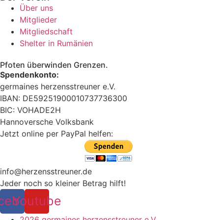
Über uns
Mitglieder
Mitgliedschaft
Shelter in Rumänien
Pfoten überwinden Grenzen.
Spendenkonto:
germaines herzensstreuner e.V.
IBAN: DE59251900010737736300
BIC: VOHADE2H
Hannoversche Volksbank
Jetzt online per PayPal helfen:
info@herzensstreuner.de
Jeder noch so kleiner Betrag hilft!
cebook
Youtube
2026 germaines herzensstreuner e.V.