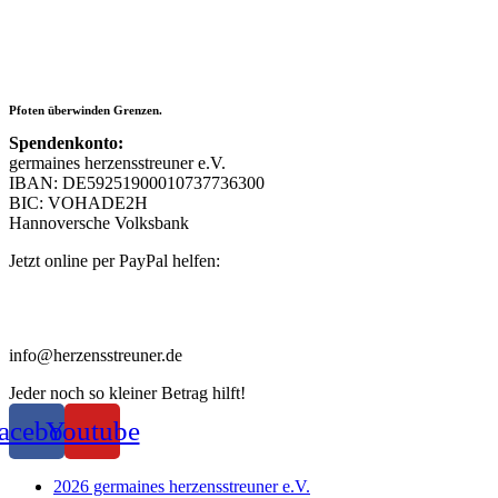
Pfoten überwinden Grenzen.
Spendenkonto:
germaines herzensstreuner e.V.
IBAN: DE59251900010737736300
BIC: VOHADE2H
Hannoversche Volksbank
Jetzt online per PayPal helfen:
info@herzensstreuner.de
Jeder noch so kleiner Betrag hilft!
acebook
Youtube
2026 germaines herzensstreuner e.V.