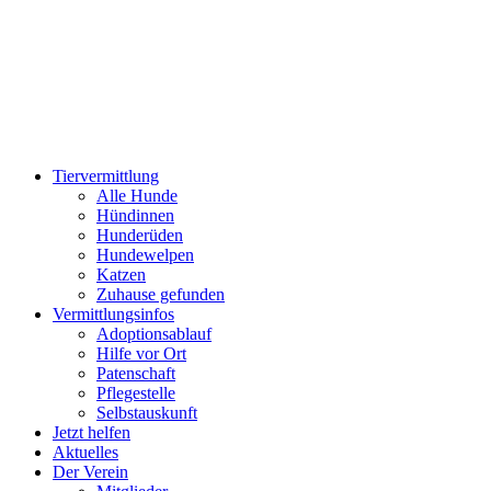
Zum
Inhalt
wechseln
Tiervermittlung
Alle Hunde
Hündinnen
Hunderüden
Hundewelpen
Katzen
Zuhause gefunden
Vermittlungsinfos
Adoptionsablauf
Hilfe vor Ort
Patenschaft
Pflegestelle
Selbstauskunft
Jetzt helfen
Aktuelles
Der Verein