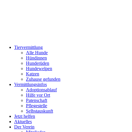
Zum
Inhalt
wechseln
Tiervermittlung
Alle Hunde
Hündinnen
Hunderüden
Hundewelpen
Katzen
Zuhause gefunden
Vermittlungsinfos
Adoptionsablauf
Hilfe vor Ort
Patenschaft
Pflegestelle
Selbstauskunft
Jetzt helfen
Aktuelles
Der Verein