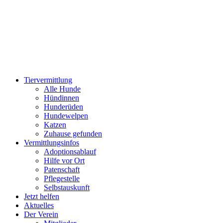
Zum
Inhalt
wechseln
Tiervermittlung
Alle Hunde
Hündinnen
Hunderüden
Hundewelpen
Katzen
Zuhause gefunden
Vermittlungsinfos
Adoptionsablauf
Hilfe vor Ort
Patenschaft
Pflegestelle
Selbstauskunft
Jetzt helfen
Aktuelles
Der Verein