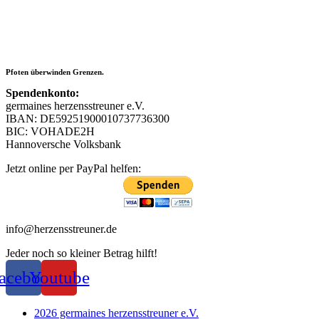
Pfoten überwinden Grenzen.
Spendenkonto:
germaines herzensstreuner e.V.
IBAN: DE59251900010737736300
BIC: VOHADE2H
Hannoversche Volksbank
Jetzt online per PayPal helfen:
info@herzensstreuner.de
Jeder noch so kleiner Betrag hilft!
acebook
Youtube
2026 germaines herzensstreuner e.V.