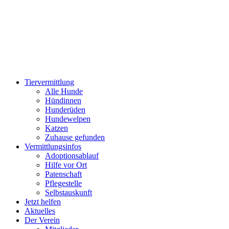
Zum
Inhalt
wechseln
Tiervermittlung
Alle Hunde
Hündinnen
Hunderüden
Hundewelpen
Katzen
Zuhause gefunden
Vermittlungsinfos
Adoptionsablauf
Hilfe vor Ort
Patenschaft
Pflegestelle
Selbstauskunft
Jetzt helfen
Aktuelles
Der Verein