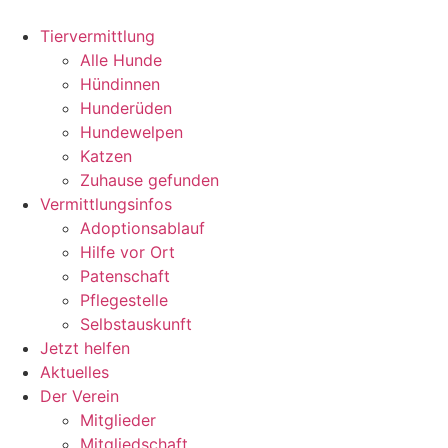
Zum
Inhalt
Tiervermittlung
wechseln
Alle Hunde
Hündinnen
Hunderüden
Hundewelpen
Katzen
Zuhause gefunden
Vermittlungsinfos
Adoptionsablauf
Hilfe vor Ort
Patenschaft
Pflegestelle
Selbstauskunft
Jetzt helfen
Aktuelles
Der Verein
Mitglieder
Mitgliedschaft