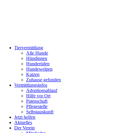
Zum
Inhalt
wechseln
Tiervermittlung
Alle Hunde
Hündinnen
Hunderüden
Hundewelpen
Katzen
Zuhause gefunden
Vermittlungsinfos
Adoptionsablauf
Hilfe vor Ort
Patenschaft
Pflegestelle
Selbstauskunft
Jetzt helfen
Aktuelles
Der Verein